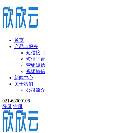
首页
产品与服务
短信接口
短信平台
营销短信
视频短信
新闻中心
关于我们
公司简介
021-68909108
登录
注册