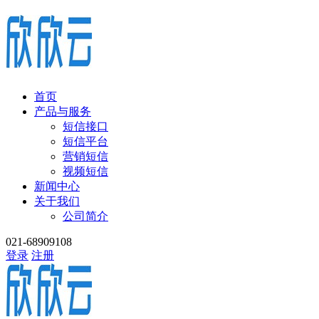
首页
产品与服务
短信接口
短信平台
营销短信
视频短信
新闻中心
关于我们
公司简介
021-68909108
登录
注册