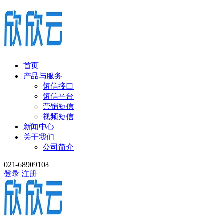
首页
产品与服务
短信接口
短信平台
营销短信
视频短信
新闻中心
关于我们
公司简介
021-68909108
登录
注册