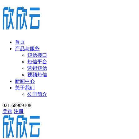
首页
产品与服务
短信接口
短信平台
营销短信
视频短信
新闻中心
关于我们
公司简介
021-68909108
登录
注册