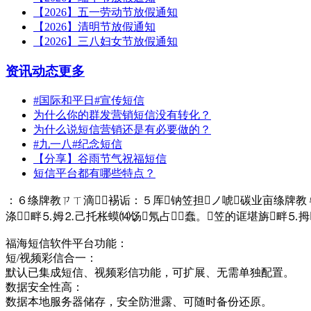
【2026】五一劳动节放假通知
【2026】清明节放假通知
【2026】三八妇女节放假通知
资讯动态
更多
#国际和平日#宣传短信
为什么你的群发营销短信没有转化？
为什么说短信营销还是有必要做的？
#九一八#纪念短信
【分享】谷雨节气祝福短信
短信平台都有哪些特点？
：６绦牌教ㄗㄒ滴裼诟：５厍钠笠担ノ唬碳业亩绦牌教ㄐ
涤畔⒌姆⒉己托枨蟆⒁饧氖占⒎蠢。笠的诓堪旃畔⒌拇
福海短信软件平台功能：
短/视频彩信合一：
默认已集成短信、视频彩信功能，可扩展、无需单独配置。
数据安全性高：
数据本地服务器储存，安全防泄露、可随时备份还原。