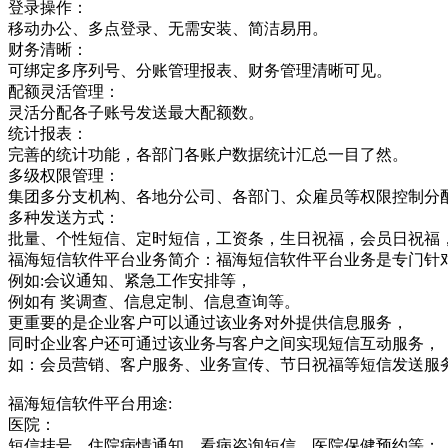
登录操作：
移动办公、多点登录、无需安装、简洁易用。
财务清晰：
可绑定多序列号、分账管理报表、财务管理清晰可见。
配额灵活管理：
灵活分配各子账号发送最大配额数。
统计报表：
完善的统计功能，各部门各账户数据统计汇总一目了然。
多级权限管理：
集团多分支机构、各地分公司、各部门、众雇员等权限控制分
多种发送方式：
批量、个性短信、定时短信，工资条，生日祝福，会员日祝福
福海短信软件平台业务简介：福海短信软件平台业务是专门针
例如:会议通知、紧急工作安排等，
例如有 奖调查、信息定制、信息查询等。
更重要的是企业客户可以通过该业务对外提供信息服务，
同时企业客户还可通过该业务与客户之间实现短信互动服务，
如：会员营销、客户服务、业务宣传、节日祝福等短信发送服
福海短信软件平台用途:
医院：
短信挂号、住院病情通知、看病咨询短信、医院保健预约等；