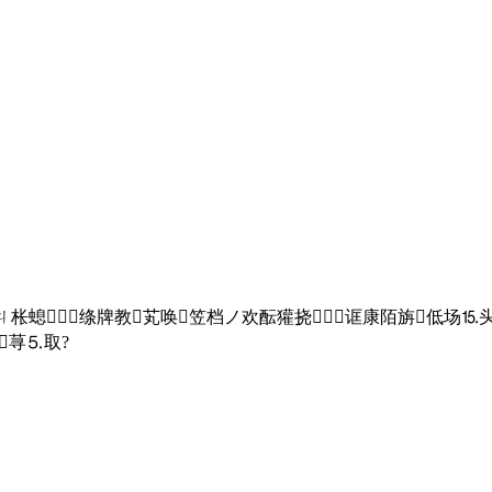
枨螅：６绦牌教芄唤笠档ノ欢酝獾挠⒛诓康陌旃低场⒖头
荨⒌取?