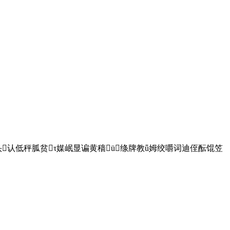
认低秤胍贫τ媒岷显谝黄穑ü绦牌教ǖ姆绞嚼词迪侄酝馄笠