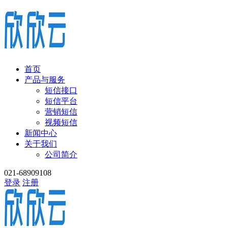
首页
产品与服务
短信接口
短信平台
营销短信
视频短信
新闻中心
关于我们
公司简介
021-68909108
登录
注册