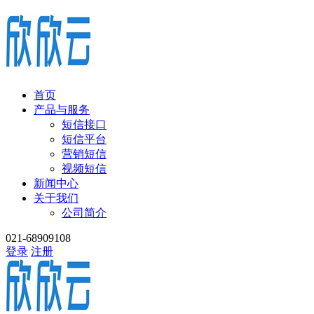
首页
产品与服务
短信接口
短信平台
营销短信
视频短信
新闻中心
关于我们
公司简介
021-68909108
登录
注册