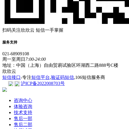
扫码关注欣欣云 短信一手掌握
服务支持
021-68909108
周一至周日
7:00-24:00
地址：中国（上海）自由贸易试验区环湖西二路888号C楼
欣欣云
短信接口
-专注
短信平台
,
验证码短信
,106短信服务商
沪ICP备2022008703号
咨询中心
体验咨询
技术支持
售后一部
售后二部