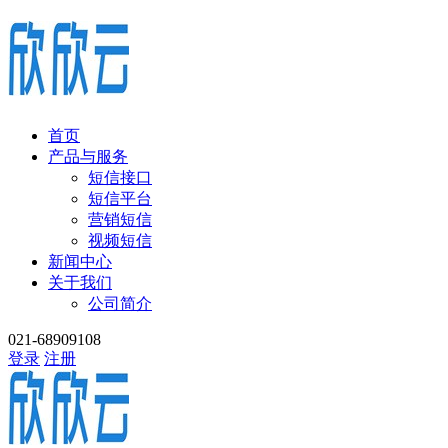
首页
产品与服务
短信接口
短信平台
营销短信
视频短信
新闻中心
关于我们
公司简介
021-68909108
登录
注册