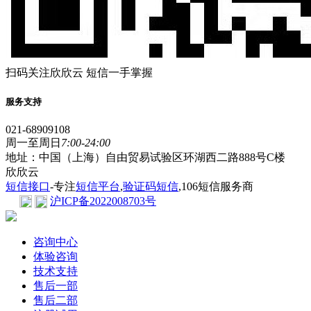
扫码关注欣欣云 短信一手掌握
服务支持
021-68909108
周一至周日
7:00-24:00
地址：中国（上海）自由贸易试验区环湖西二路888号C楼
欣欣云
短信接口
-专注
短信平台
,
验证码短信
,106短信服务商
沪ICP备2022008703号
咨询中心
体验咨询
技术支持
售后一部
售后二部