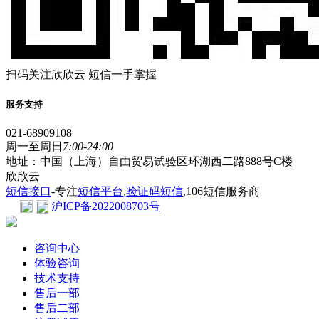
扫码关注欣欣云 短信一手掌握
服务支持
021-68909108
周一至周日
7:00-24:00
地址：中国（上海）自由贸易试验区环湖西二路888号C楼
欣欣云
短信接口
-专注
短信平台
,
验证码短信
,106短信服务商
沪ICP备2022008703号
咨询中心
体验咨询
技术支持
售后一部
售后二部