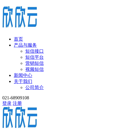
首页
产品与服务
短信接口
短信平台
营销短信
视频短信
新闻中心
关于我们
公司简介
021-68909108
登录
注册