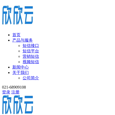
首页
产品与服务
短信接口
短信平台
营销短信
视频短信
新闻中心
关于我们
公司简介
021-68909108
登录
注册