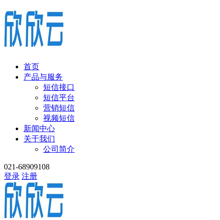
首页
产品与服务
短信接口
短信平台
营销短信
视频短信
新闻中心
关于我们
公司简介
021-68909108
登录
注册