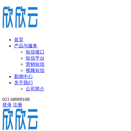
首页
产品与服务
短信接口
短信平台
营销短信
视频短信
新闻中心
关于我们
公司简介
021-68909108
登录
注册