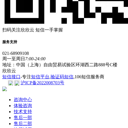
扫码关注欣欣云 短信一手掌握
服务支持
021-68909108
周一至周日
7:00-24:00
地址：中国（上海）自由贸易试验区环湖西二路888号C楼
欣欣云
短信接口
-专注
短信平台
,
验证码短信
,106短信服务商
沪ICP备2022008703号
咨询中心
体验咨询
技术支持
售后一部
售后二部