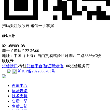
扫码关注欣欣云 短信一手掌握
服务支持
021-68909108
周一至周日
7:00-24:00
地址：中国（上海）自由贸易试验区环湖西二路888号C楼
欣欣云
短信接口
-专注
短信平台
,
验证码短信
,106短信服务商
沪ICP备2022008703号
咨询中心
体验咨询
技术支持
售后一部
售后二部