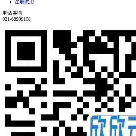
注册试用
电话咨询
021-68909108