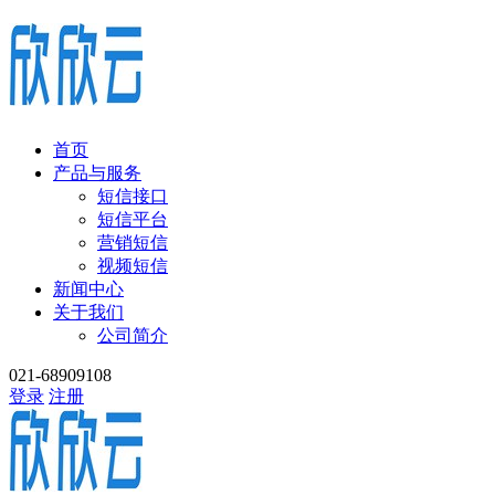
首页
产品与服务
短信接口
短信平台
营销短信
视频短信
新闻中心
关于我们
公司简介
021-68909108
登录
注册