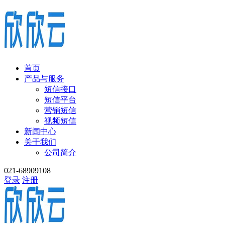
首页
产品与服务
短信接口
短信平台
营销短信
视频短信
新闻中心
关于我们
公司简介
021-68909108
登录
注册