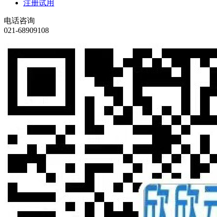
注册试用
电话咨询
021-68909108