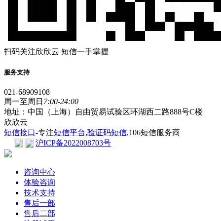
扫码关注欣欣云 短信一手掌握
服务支持
021-68909108
周一至周日
7:00-24:00
地址：中国（上海）自由贸易试验区环湖西二路888号C楼
欣欣云
短信接口
-专注
短信平台
,
验证码短信
,106短信服务商
沪ICP备2022008703号
咨询中心
体验咨询
技术支持
售后一部
售后二部