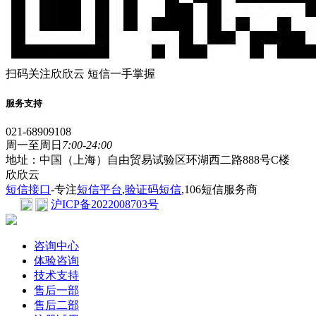
扫码关注欣欣云 短信一手掌握
服务支持
021-68909108
周一至周日
7:00-24:00
地址：中国（上海）自由贸易试验区环湖西二路888号C楼
欣欣云
短信接口
-专注
短信平台
,
验证码短信
,106短信服务商
沪ICP备2022008703号
咨询中心
体验咨询
技术支持
售后一部
售后二部