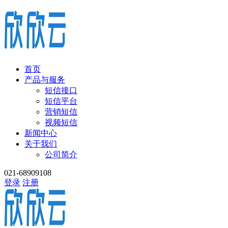
首页
产品与服务
短信接口
短信平台
营销短信
视频短信
新闻中心
关于我们
公司简介
021-68909108
登录
注册