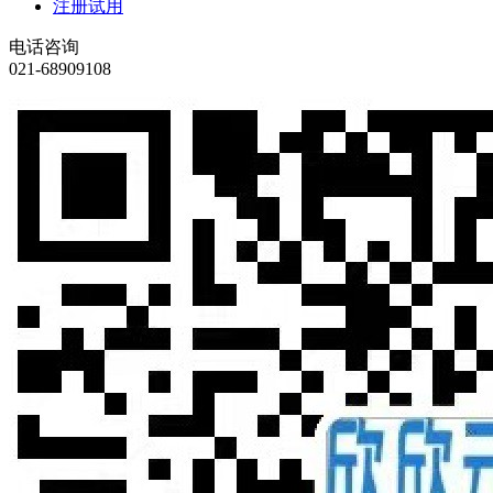
注册试用
电话咨询
021-68909108