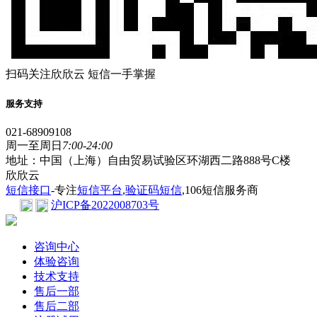
扫码关注欣欣云 短信一手掌握
服务支持
021-68909108
周一至周日
7:00-24:00
地址：中国（上海）自由贸易试验区环湖西二路888号C楼
欣欣云
短信接口
-专注
短信平台
,
验证码短信
,106短信服务商
沪ICP备2022008703号
咨询中心
体验咨询
技术支持
售后一部
售后二部