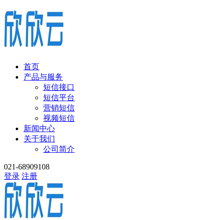
首页
产品与服务
短信接口
短信平台
营销短信
视频短信
新闻中心
关于我们
公司简介
021-68909108
登录
注册