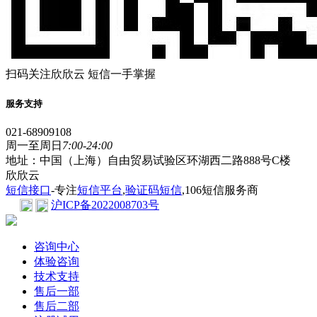
扫码关注欣欣云 短信一手掌握
服务支持
021-68909108
周一至周日
7:00-24:00
地址：中国（上海）自由贸易试验区环湖西二路888号C楼
欣欣云
短信接口
-专注
短信平台
,
验证码短信
,106短信服务商
沪ICP备2022008703号
咨询中心
体验咨询
技术支持
售后一部
售后二部