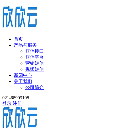
首页
产品与服务
短信接口
短信平台
营销短信
视频短信
新闻中心
关于我们
公司简介
021-68909108
登录
注册