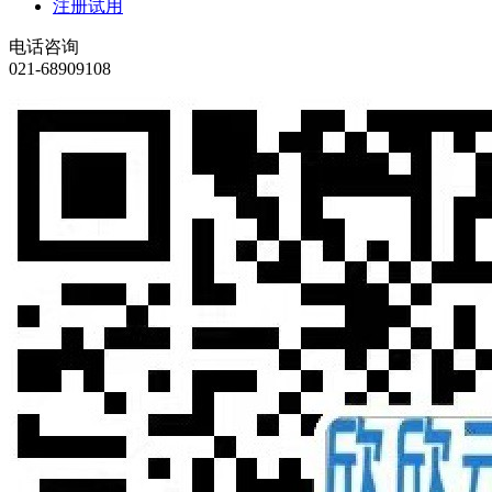
注册试用
电话咨询
021-68909108