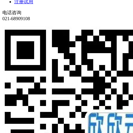
注册试用
电话咨询
021-68909108