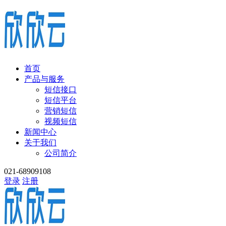
首页
产品与服务
短信接口
短信平台
营销短信
视频短信
新闻中心
关于我们
公司简介
021-68909108
登录
注册