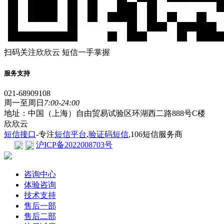
扫码关注欣欣云 短信一手掌握
服务支持
021-68909108
周一至周日
7:00-24:00
地址：中国（上海）自由贸易试验区环湖西二路888号C楼
欣欣云
短信接口
-专注
短信平台
,
验证码短信
,106短信服务商
沪ICP备2022008703号
咨询中心
体验咨询
技术支持
售后一部
售后二部