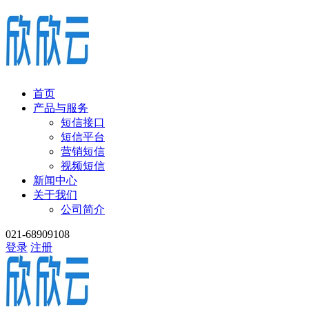
首页
产品与服务
短信接口
短信平台
营销短信
视频短信
新闻中心
关于我们
公司简介
021-68909108
登录
注册