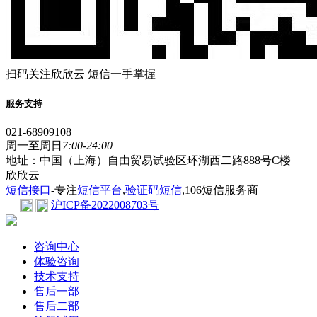
扫码关注欣欣云 短信一手掌握
服务支持
021-68909108
周一至周日
7:00-24:00
地址：中国（上海）自由贸易试验区环湖西二路888号C楼
欣欣云
短信接口
-专注
短信平台
,
验证码短信
,106短信服务商
沪ICP备2022008703号
咨询中心
体验咨询
技术支持
售后一部
售后二部