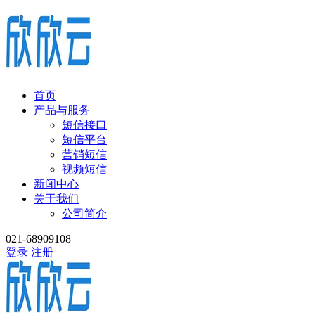
首页
产品与服务
短信接口
短信平台
营销短信
视频短信
新闻中心
关于我们
公司简介
021-68909108
登录
注册