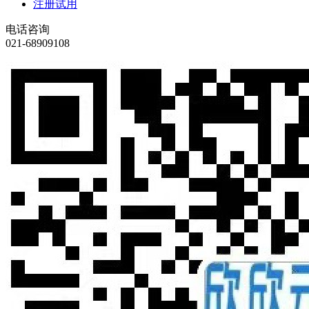
注册试用
电话咨询
021-68909108