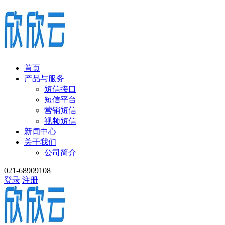
首页
产品与服务
短信接口
短信平台
营销短信
视频短信
新闻中心
关于我们
公司简介
021-68909108
登录
注册