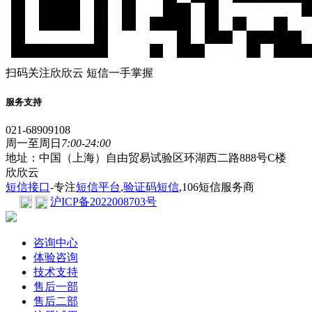
扫码关注欣欣云 短信一手掌握
服务支持
021-68909108
周一至周日
7:00-24:00
地址：中国（上海）自由贸易试验区环湖西二路888号C楼
欣欣云
短信接口
-专注
短信平台
,
验证码短信
,106短信服务商
沪ICP备2022008703号
咨询中心
体验咨询
技术支持
售后一部
售后二部