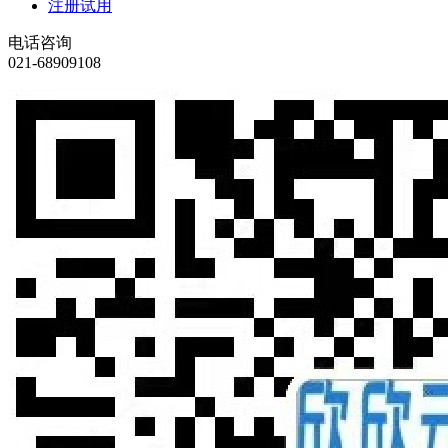
注册试用
电话咨询
021-68909108