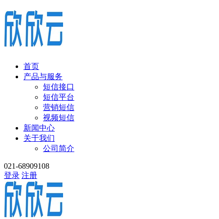
首页
产品与服务
短信接口
短信平台
营销短信
视频短信
新闻中心
关于我们
公司简介
021-68909108
登录
注册