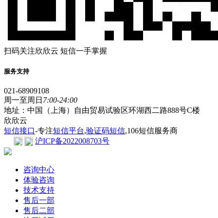
扫码关注欣欣云 短信一手掌握
服务支持
021-68909108
周一至周日
7:00-24:00
地址：中国（上海）自由贸易试验区环湖西二路888号C楼
欣欣云
短信接口
-专注
短信平台
,
验证码短信
,106短信服务商
沪ICP备2022008703号
咨询中心
体验咨询
技术支持
售后一部
售后二部