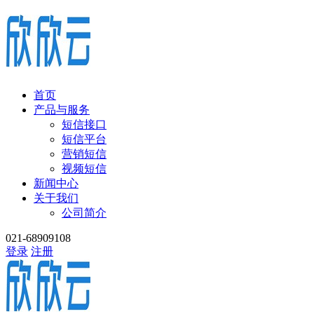
首页
产品与服务
短信接口
短信平台
营销短信
视频短信
新闻中心
关于我们
公司简介
021-68909108
登录
注册