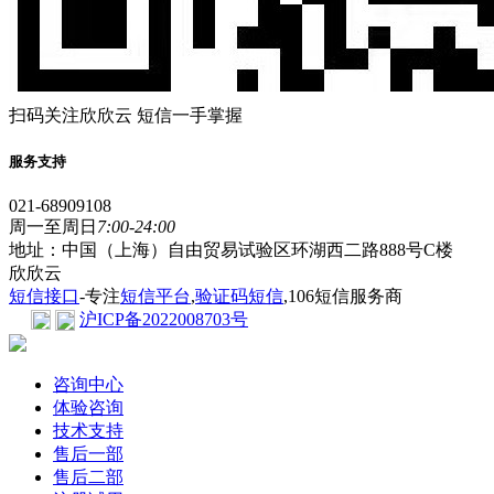
扫码关注欣欣云 短信一手掌握
服务支持
021-68909108
周一至周日
7:00-24:00
地址：中国（上海）自由贸易试验区环湖西二路888号C楼
欣欣云
短信接口
-专注
短信平台
,
验证码短信
,106短信服务商
沪ICP备2022008703号
咨询中心
体验咨询
技术支持
售后一部
售后二部