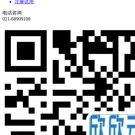
注册试用
电话咨询
021-68909108