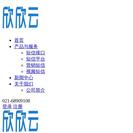
首页
产品与服务
短信接口
短信平台
营销短信
视频短信
新闻中心
关于我们
公司简介
021-68909108
登录
注册