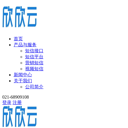
首页
产品与服务
短信接口
短信平台
营销短信
视频短信
新闻中心
关于我们
公司简介
021-68909108
登录
注册