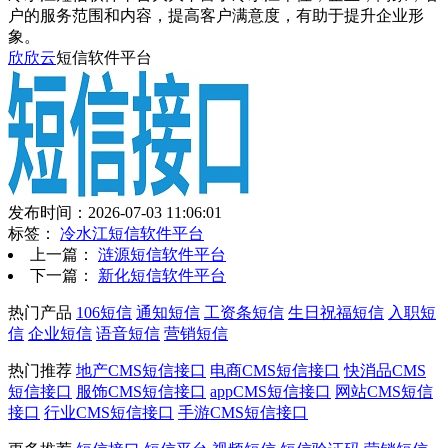
户的服务范围和内容，提高客户满意度，有助于提升企业形
象。
欣欣云
短信软件平台
发布时间：2026-07-03 11:06:01
标签：
冷水江短信软件平台
上一篇：
涟源短信软件平台
下一篇：
新化短信软件平台
热门产品
106短信
通知短信
工资条短信
生日祝福短信
入职短
信
企业短信
语音短信
营销短信
热门推荐
地产CMS短信接口
电商CMS短信接口
快消品CMS
短信接口
服饰CMS短信接口
appCMS短信接口
网站CMS短信
接口
行业CMS短信接口
手游CMS短信接口