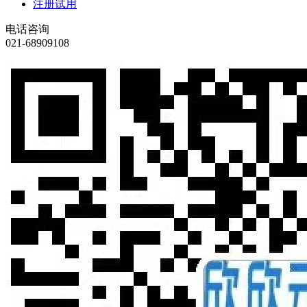
注册试用
电话咨询
021-68909108