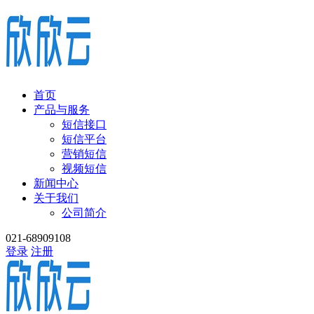
首页
产品与服务
短信接口
短信平台
营销短信
视频短信
新闻中心
关于我们
公司简介
021-68909108
登录
注册