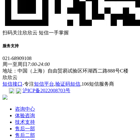
扫码关注欣欣云 短信一手掌握
服务支持
021-68909108
周一至周日
7:00-24:00
地址：中国（上海）自由贸易试验区环湖西二路888号C楼
欣欣云
短信接口
-专注
短信平台
,
验证码短信
,106短信服务商
沪ICP备2022008703号
咨询中心
体验咨询
技术支持
售后一部
售后二部