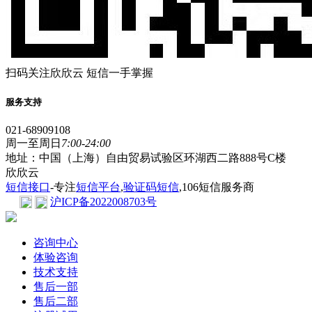
扫码关注欣欣云 短信一手掌握
服务支持
021-68909108
周一至周日
7:00-24:00
地址：中国（上海）自由贸易试验区环湖西二路888号C楼
欣欣云
短信接口
-专注
短信平台
,
验证码短信
,106短信服务商
沪ICP备2022008703号
咨询中心
体验咨询
技术支持
售后一部
售后二部