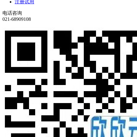
注册试用
电话咨询
021-68909108