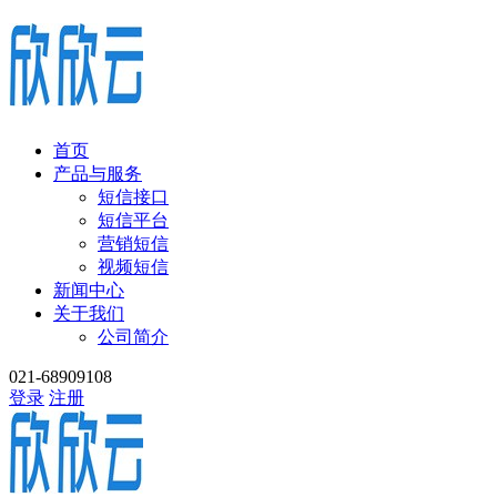
首页
产品与服务
短信接口
短信平台
营销短信
视频短信
新闻中心
关于我们
公司简介
021-68909108
登录
注册