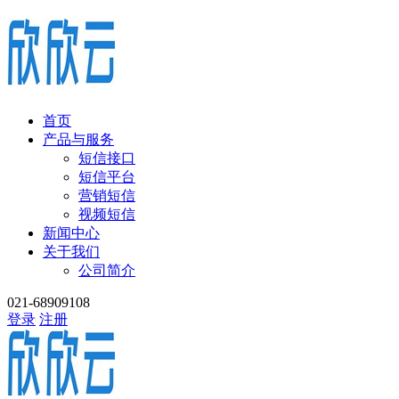
首页
产品与服务
短信接口
短信平台
营销短信
视频短信
新闻中心
关于我们
公司简介
021-68909108
登录
注册