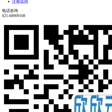
注册试用
电话咨询
021-68909108