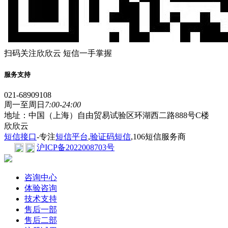
扫码关注欣欣云 短信一手掌握
服务支持
021-68909108
周一至周日
7:00-24:00
地址：中国（上海）自由贸易试验区环湖西二路888号C楼
欣欣云
短信接口
-专注
短信平台
,
验证码短信
,106短信服务商
沪ICP备2022008703号
咨询中心
体验咨询
技术支持
售后一部
售后二部