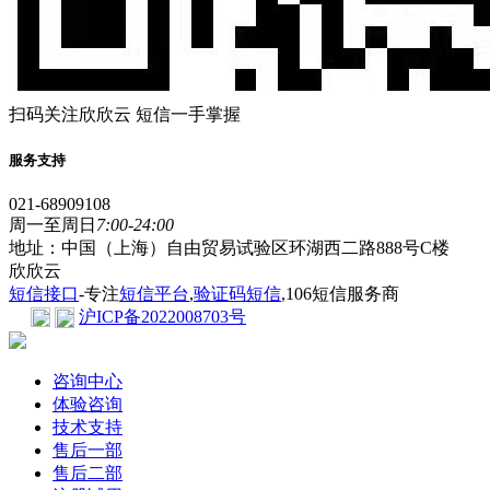
扫码关注欣欣云 短信一手掌握
服务支持
021-68909108
周一至周日
7:00-24:00
地址：中国（上海）自由贸易试验区环湖西二路888号C楼
欣欣云
短信接口
-专注
短信平台
,
验证码短信
,106短信服务商
沪ICP备2022008703号
咨询中心
体验咨询
技术支持
售后一部
售后二部