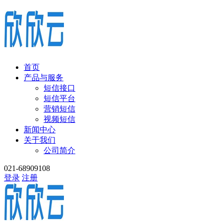
首页
产品与服务
短信接口
短信平台
营销短信
视频短信
新闻中心
关于我们
公司简介
021-68909108
登录
注册