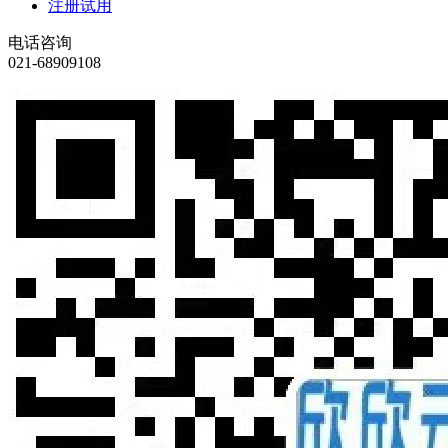
注册试用
电话咨询
021-68909108