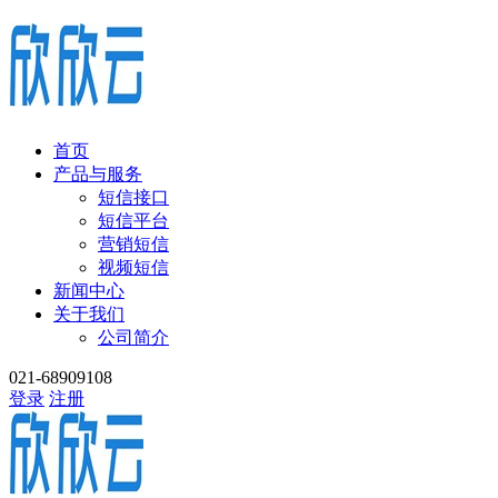
首页
产品与服务
短信接口
短信平台
营销短信
视频短信
新闻中心
关于我们
公司简介
021-68909108
登录
注册