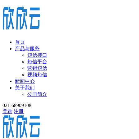
首页
产品与服务
短信接口
短信平台
营销短信
视频短信
新闻中心
关于我们
公司简介
021-68909108
登录
注册