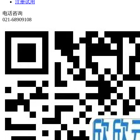
注册试用
电话咨询
021-68909108