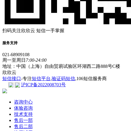
扫码关注欣欣云 短信一手掌握
服务支持
021-68909108
周一至周日
7:00-24:00
地址：中国（上海）自由贸易试验区环湖西二路888号C楼
欣欣云
短信接口
-专注
短信平台
,
验证码短信
,106短信服务商
沪ICP备2022008703号
咨询中心
体验咨询
技术支持
售后一部
售后二部