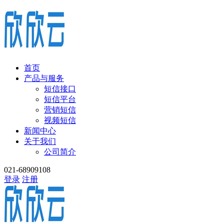
首页
产品与服务
短信接口
短信平台
营销短信
视频短信
新闻中心
关于我们
公司简介
021-68909108
登录
注册