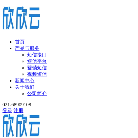
首页
产品与服务
短信接口
短信平台
营销短信
视频短信
新闻中心
关于我们
公司简介
021-68909108
登录
注册