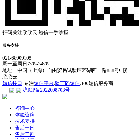
扫码关注欣欣云 短信一手掌握
服务支持
021-68909108
周一至周日
7:00-24:00
地址：中国（上海）自由贸易试验区环湖西二路888号C楼
欣欣云
短信接口
-专注
短信平台
,
验证码短信
,106短信服务商
沪ICP备2022008703号
咨询中心
体验咨询
技术支持
售后一部
售后二部