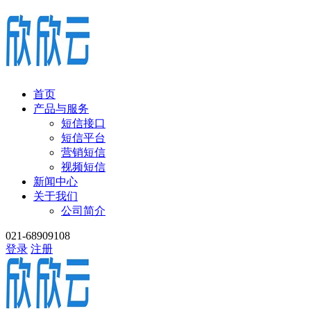
首页
产品与服务
短信接口
短信平台
营销短信
视频短信
新闻中心
关于我们
公司简介
021-68909108
登录
注册