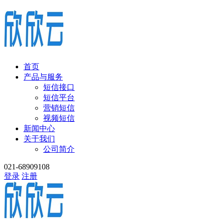
首页
产品与服务
短信接口
短信平台
营销短信
视频短信
新闻中心
关于我们
公司简介
021-68909108
登录
注册