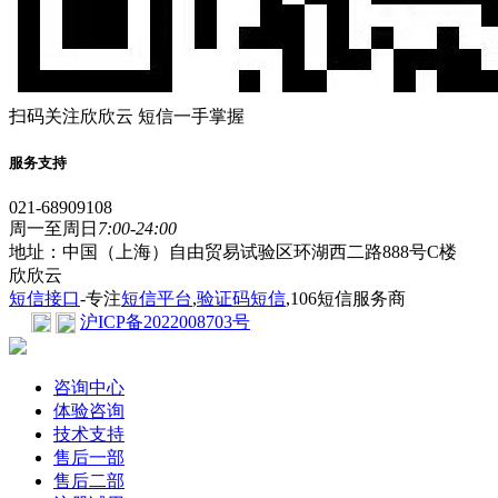
扫码关注欣欣云 短信一手掌握
服务支持
021-68909108
周一至周日
7:00-24:00
地址：中国（上海）自由贸易试验区环湖西二路888号C楼
欣欣云
短信接口
-专注
短信平台
,
验证码短信
,106短信服务商
沪ICP备2022008703号
咨询中心
体验咨询
技术支持
售后一部
售后二部