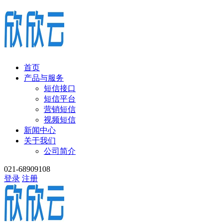
首页
产品与服务
短信接口
短信平台
营销短信
视频短信
新闻中心
关于我们
公司简介
021-68909108
登录
注册