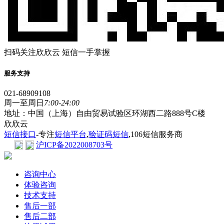
扫码关注欣欣云 短信一手掌握
服务支持
021-68909108
周一至周日
7:00-24:00
地址：中国（上海）自由贸易试验区环湖西二路888号C楼
欣欣云
短信接口
-专注
短信平台
,
验证码短信
,106短信服务商
沪ICP备2022008703号
咨询中心
体验咨询
技术支持
售后一部
售后二部