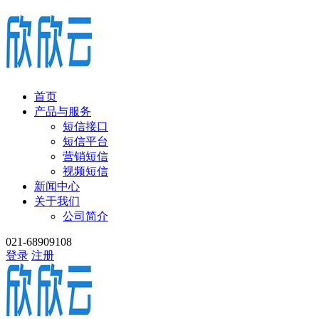
首页
产品与服务
短信接口
短信平台
营销短信
视频短信
新闻中心
关于我们
公司简介
021-68909108
登录
注册