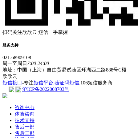
扫码关注欣欣云 短信一手掌握
服务支持
021-68909108
周一至周日
7:00-24:00
地址：中国（上海）自由贸易试验区环湖西二路888号C楼
欣欣云
短信接口
-专注
短信平台
,
验证码短信
,106短信服务商
沪ICP备2022008703号
咨询中心
体验咨询
技术支持
售后一部
售后二部