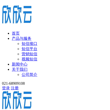
首页
产品与服务
短信接口
短信平台
营销短信
视频短信
新闻中心
关于我们
公司简介
021-68909108
登录
注册