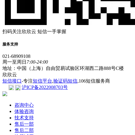
扫码关注欣欣云 短信一手掌握
服务支持
021-68909108
周一至周日
7:00-24:00
地址：中国（上海）自由贸易试验区环湖西二路888号C楼
欣欣云
短信接口
-专注
短信平台
,
验证码短信
,106短信服务商
沪ICP备2022008703号
咨询中心
体验咨询
技术支持
售后一部
售后二部