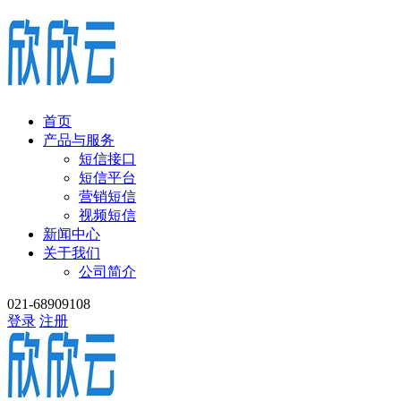
首页
产品与服务
短信接口
短信平台
营销短信
视频短信
新闻中心
关于我们
公司简介
021-68909108
登录
注册