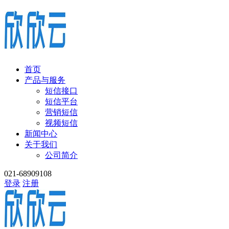
首页
产品与服务
短信接口
短信平台
营销短信
视频短信
新闻中心
关于我们
公司简介
021-68909108
登录
注册