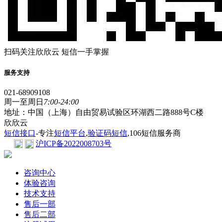
扫码关注欣欣云 短信一手掌握
服务支持
021-68909108
周一至周日
7:00-24:00
地址：中国（上海）自由贸易试验区环湖西二路888号C楼
欣欣云
短信接口
-专注
短信平台
,
验证码短信
,106短信服务商
沪ICP备2022008703号
咨询中心
体验咨询
技术支持
售后一部
售后二部