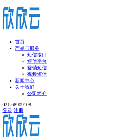
首页
产品与服务
短信接口
短信平台
营销短信
视频短信
新闻中心
关于我们
公司简介
021-68909108
登录
注册