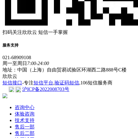
扫码关注欣欣云 短信一手掌握
服务支持
021-68909108
周一至周日
7:00-24:00
地址：中国（上海）自由贸易试验区环湖西二路888号C楼
欣欣云
短信接口
-专注
短信平台
,
验证码短信
,106短信服务商
沪ICP备2022008703号
咨询中心
体验咨询
技术支持
售后一部
售后二部