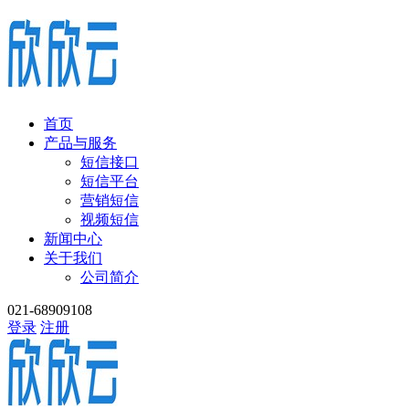
首页
产品与服务
短信接口
短信平台
营销短信
视频短信
新闻中心
关于我们
公司简介
021-68909108
登录
注册