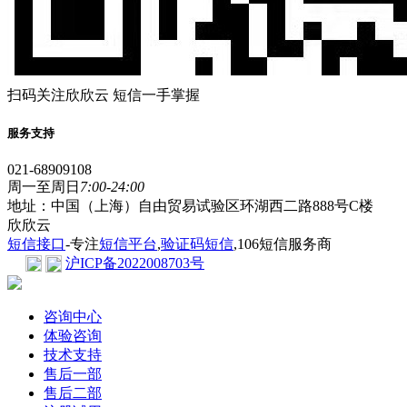
扫码关注欣欣云 短信一手掌握
服务支持
021-68909108
周一至周日
7:00-24:00
地址：中国（上海）自由贸易试验区环湖西二路888号C楼
欣欣云
短信接口
-专注
短信平台
,
验证码短信
,106短信服务商
沪ICP备2022008703号
咨询中心
体验咨询
技术支持
售后一部
售后二部