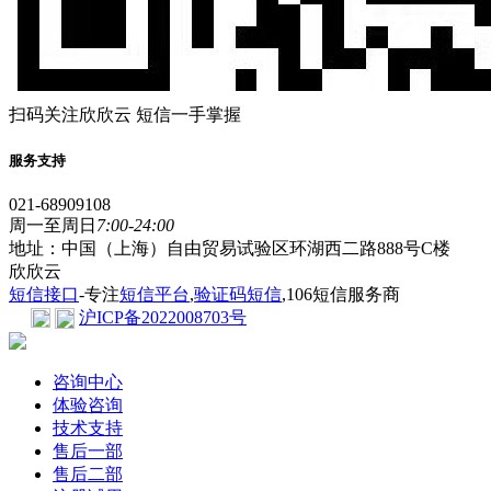
扫码关注欣欣云 短信一手掌握
服务支持
021-68909108
周一至周日
7:00-24:00
地址：中国（上海）自由贸易试验区环湖西二路888号C楼
欣欣云
短信接口
-专注
短信平台
,
验证码短信
,106短信服务商
沪ICP备2022008703号
咨询中心
体验咨询
技术支持
售后一部
售后二部