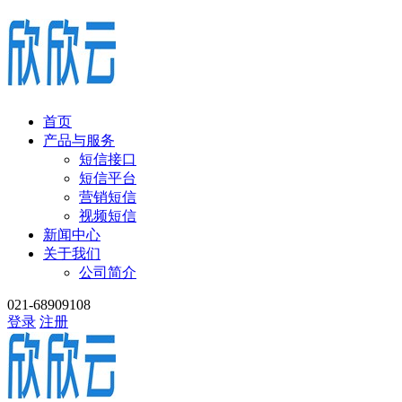
首页
产品与服务
短信接口
短信平台
营销短信
视频短信
新闻中心
关于我们
公司简介
021-68909108
登录
注册