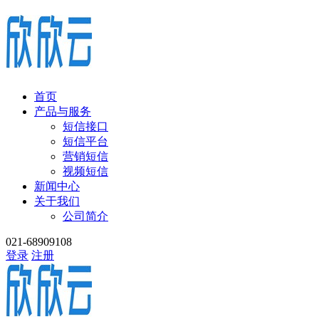
首页
产品与服务
短信接口
短信平台
营销短信
视频短信
新闻中心
关于我们
公司简介
021-68909108
登录
注册