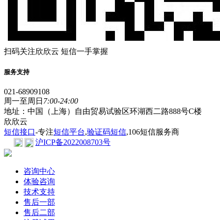
扫码关注欣欣云 短信一手掌握
服务支持
021-68909108
周一至周日
7:00-24:00
地址：中国（上海）自由贸易试验区环湖西二路888号C楼
欣欣云
短信接口
-专注
短信平台
,
验证码短信
,106短信服务商
沪ICP备2022008703号
咨询中心
体验咨询
技术支持
售后一部
售后二部