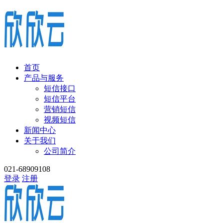
首页
产品与服务
短信接口
短信平台
营销短信
视频短信
新闻中心
关于我们
公司简介
021-68909108
登录
注册