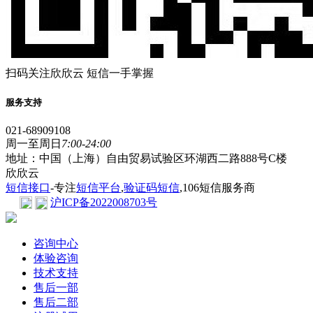
扫码关注欣欣云 短信一手掌握
服务支持
021-68909108
周一至周日
7:00-24:00
地址：中国（上海）自由贸易试验区环湖西二路888号C楼
欣欣云
短信接口
-专注
短信平台
,
验证码短信
,106短信服务商
沪ICP备2022008703号
咨询中心
体验咨询
技术支持
售后一部
售后二部