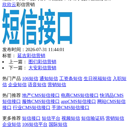
欣欣云
彩信营销
发布时间：2026-07-31 11:44:01
标签：
延吉彩信营销
上一篇：
图们彩信营销
下一篇：
大安彩信营销
热门产品
106短信
通知短信
工资条短信
生日祝福短信
入职短
信
企业短信
语音短信
营销短信
热门推荐
地产CMS短信接口
电商CMS短信接口
快消品CMS
短信接口
服饰CMS短信接口
appCMS短信接口
网站CMS短信
接口
行业CMS短信接口
手游CMS短信接口
更多推荐
短信接口
短信平台
视频短信
短信验证码
营销短信
企业短信
106短信平台
国际短信