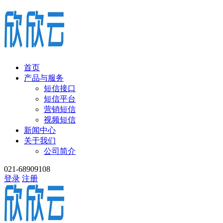
首页
产品与服务
短信接口
短信平台
营销短信
视频短信
新闻中心
关于我们
公司简介
021-68909108
登录
注册