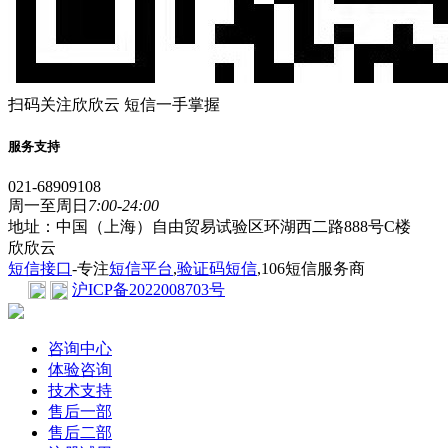
扫码关注欣欣云 短信一手掌握
服务支持
021-68909108
周一至周日
7:00-24:00
地址：中国（上海）自由贸易试验区环湖西二路888号C楼
欣欣云
短信接口
-专注
短信平台
,
验证码短信
,106短信服务商
沪ICP备2022008703号
咨询中心
体验咨询
技术支持
售后一部
售后二部