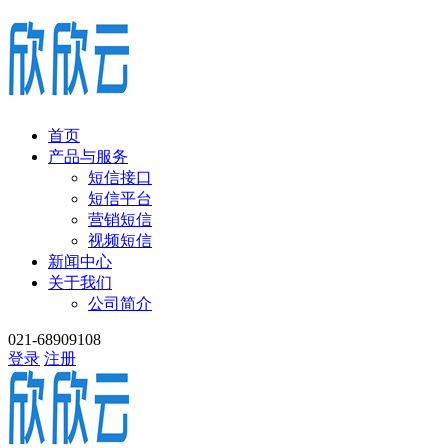
首页
产品与服务
短信接口
短信平台
营销短信
视频短信
新闻中心
关于我们
公司简介
021-68909108
登录
注册