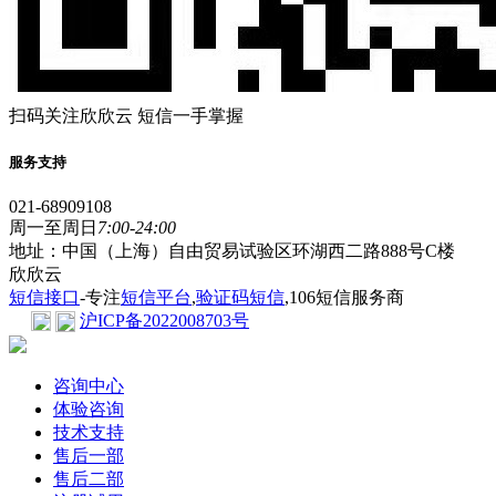
扫码关注欣欣云 短信一手掌握
服务支持
021-68909108
周一至周日
7:00-24:00
地址：中国（上海）自由贸易试验区环湖西二路888号C楼
欣欣云
短信接口
-专注
短信平台
,
验证码短信
,106短信服务商
沪ICP备2022008703号
咨询中心
体验咨询
技术支持
售后一部
售后二部