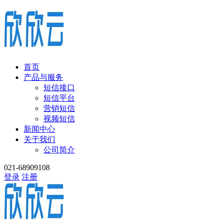
首页
产品与服务
短信接口
短信平台
营销短信
视频短信
新闻中心
关于我们
公司简介
021-68909108
登录
注册