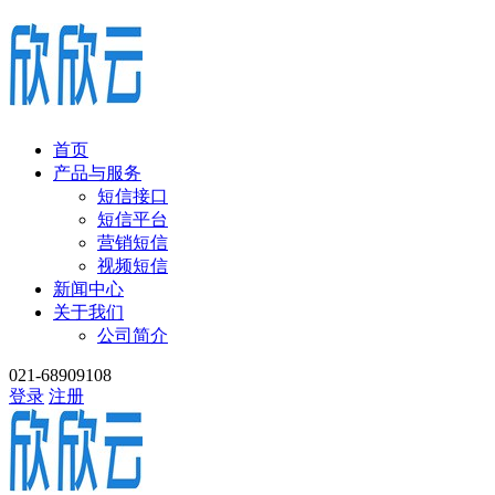
首页
产品与服务
短信接口
短信平台
营销短信
视频短信
新闻中心
关于我们
公司简介
021-68909108
登录
注册