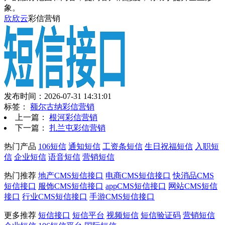
象。
欣欣云
彩信营销
发布时间：2026-07-31 14:31:01
标签：
额尔古纳彩信营销
上一篇：
根河彩信营销
下一篇：
扎兰屯彩信营销
热门产品
106短信
通知短信
工资条短信
生日祝福短信
入职短
信
企业短信
语音短信
营销短信
热门推荐
地产CMS短信接口
电商CMS短信接口
快消品CMS
短信接口
服饰CMS短信接口
appCMS短信接口
网站CMS短信
接口
行业CMS短信接口
手游CMS短信接口
更多推荐
短信接口
短信平台
视频短信
短信验证码
营销短信