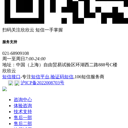
扫码关注欣欣云 短信一手掌握
服务支持
021-68909108
周一至周日
7:00-24:00
地址：中国（上海）自由贸易试验区环湖西二路888号C楼
欣欣云
短信接口
-专注
短信平台
,
验证码短信
,106短信服务商
沪ICP备2022008703号
咨询中心
体验咨询
技术支持
售后一部
售后二部