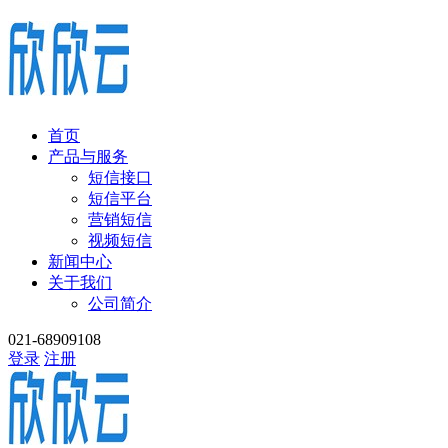
首页
产品与服务
短信接口
短信平台
营销短信
视频短信
新闻中心
关于我们
公司简介
021-68909108
登录
注册