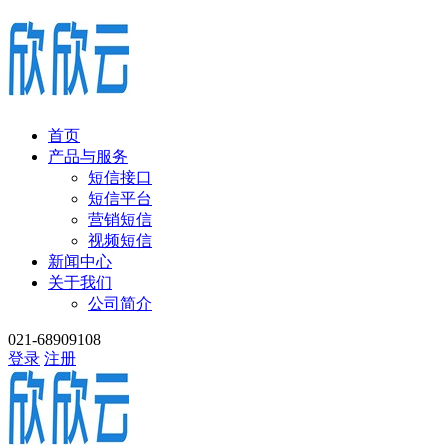
首页
产品与服务
短信接口
短信平台
营销短信
视频短信
新闻中心
关于我们
公司简介
021-68909108
登录
注册