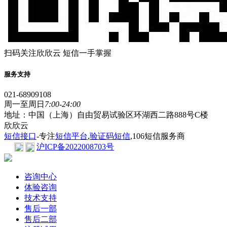
扫码关注欣欣云 短信一手掌握
服务支持
021-68909108
周一至周日
7:00-24:00
地址：中国（上海）自由贸易试验区环湖西二路888号C楼
欣欣云
短信接口
-专注
短信平台
,
验证码短信
,106短信服务商
沪ICP备2022008703号
咨询中心
体验咨询
技术支持
售后一部
售后二部